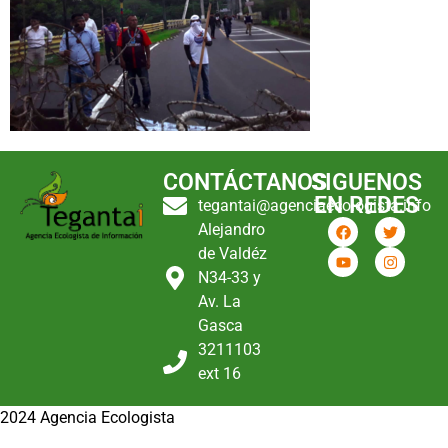
CONTÁCTANOS
SIGUENOS
EN REDES
tegantai@agenciaecologista.info
Alejandro
de Valdéz
N34-33 y
Av. La
Gasca
3211103
ext 16
2024 Agencia Ecologista