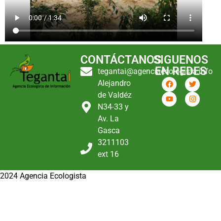
CONTÁCTANOS
SIGUENOS
EN REDES
tegantai@agenciaecologista.info
Alejandro
de Valdéz
N34-33 y
Av. La
Gasca
3211103
ext 16
2024 Agencia Ecologista