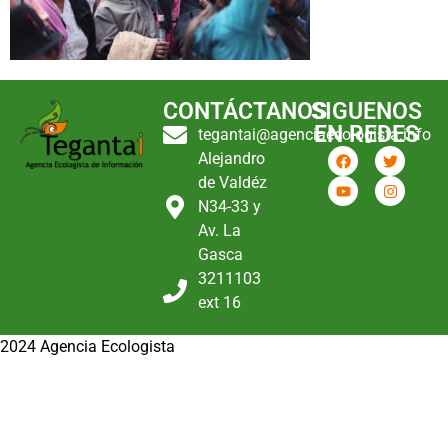
CONTÁCTANOS
SIGUENOS
EN REDES
tegantai@agenciaecologista.info
Alejandro
de Valdéz
N34-33 y
Av. La
Gasca
3211103
ext 16
2024 Agencia Ecologista