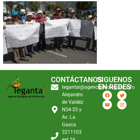
CONTÁCTANOS
SIGUENOS
EN REDES
tegantai@agenciaecologista.info
Alejandro
de Valdéz
N34-33 y
Av. La
Gasca
3211103
ext 16