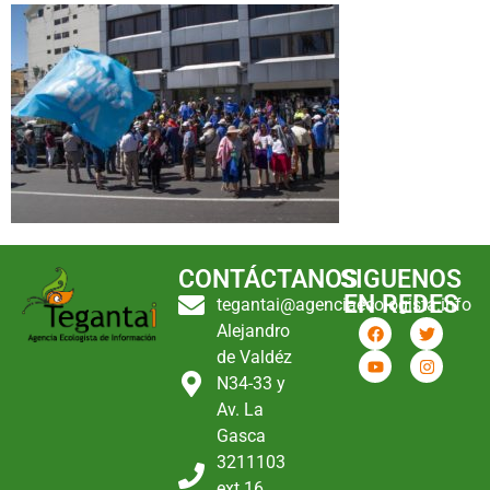
CONTÁCTANOS
SIGUENOS
EN REDES
tegantai@agenciaecologista.info
Alejandro
de Valdéz
N34-33 y
Av. La
Gasca
3211103
ext 16