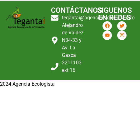
CONTÁCTANOS
SIGUENOS
EN REDES
tegantai@agenciaecologista.info
Alejandro
de Valdéz
N34-33 y
Av. La
Gasca
3211103
ext 16
2024 Agencia Ecologista