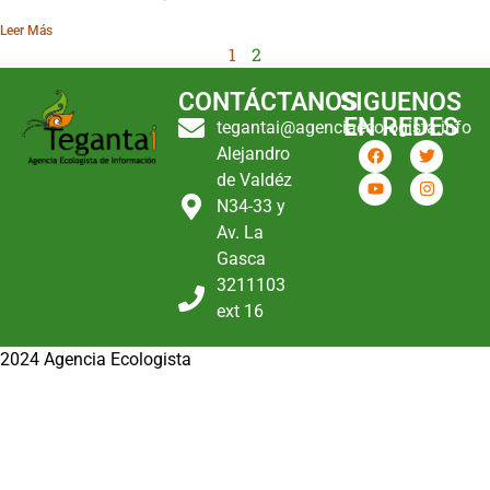
Leer Más
1
2
CONTÁCTANOS
SIGUENOS
EN REDES
tegantai@agenciaecologista.info
Alejandro
de Valdéz
N34-33 y
Av. La
Gasca
3211103
ext 16
2024 Agencia Ecologista