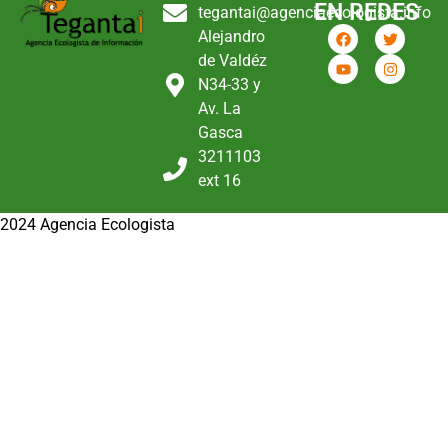
EN REDES
tegantai@agenciaecologista.info
Alejandro
de Valdéz
N34-33 y
Av. La
Gasca
3211103
ext 16
2024 Agencia Ecologista