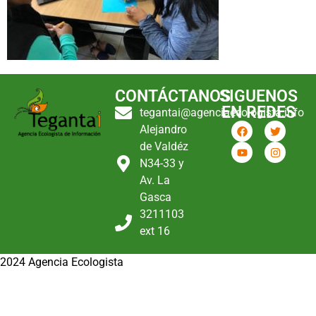
CONTÁCTANOS
SIGUENOS
EN REDES
tegantai@agenciaecologista.info
Alejandro
de Valdéz
N34-33 y
Av. La
Gasca
3211103
ext 16
2024 Agencia Ecologista