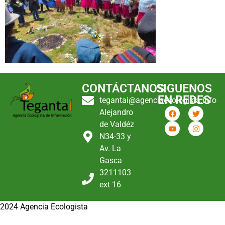
CONTÁCTANOS
SIGUENOS
EN REDES
tegantai@agenciaecologista.info
Alejandro
de Valdéz
N34-33 y
Av. La
Gasca
3211103
ext 16
2024 Agencia Ecologista