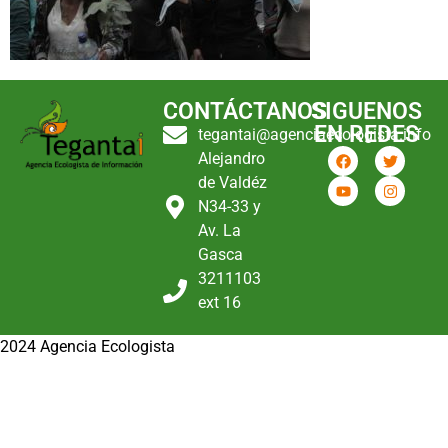
CONTÁCTANOS
SIGUENOS
EN REDES
tegantai@agenciaecologista.info
Alejandro
de Valdéz
N34-33 y
Av. La
Gasca
3211103
ext 16
2024 Agencia Ecologista