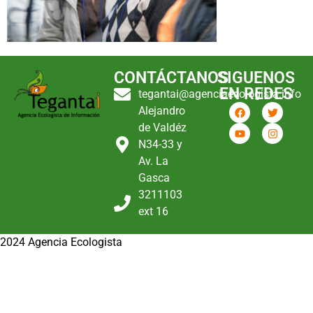
CONTÁCTANOS
SIGUENOS
EN REDES
tegantai@agenciaecologista.info
Alejandro
de Valdéz
N34-33 y
Av. La
Gasca
3211103
ext 16
2024 Agencia Ecologista