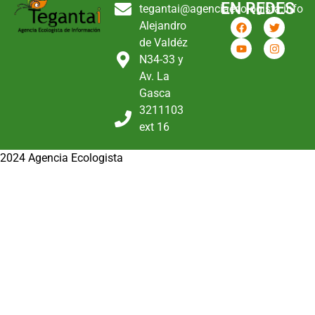
EN REDES
tegantai@agenciaecologista.info
Alejandro
de Valdéz
N34-33 y
Av. La
Gasca
3211103
ext 16
2024 Agencia Ecologista