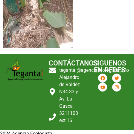
CONTÁCTANOS
SIGUENOS
EN REDES
tegantai@agenciaecologista.info
Alejandro
de Valdéz
N34-33 y
Av. La
Gasca
3211103
ext 16
2024 Agencia Ecologista