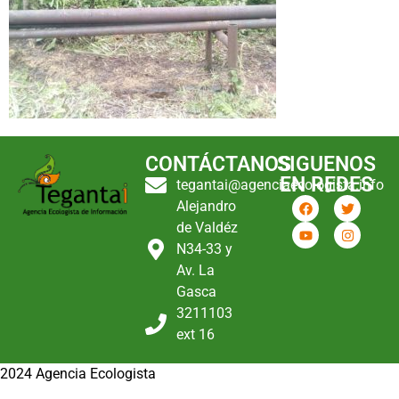
CONTÁCTANOS
SIGUENOS
EN REDES
tegantai@agenciaecologista.info
Alejandro
de Valdéz
N34-33 y
Av. La
Gasca
3211103
ext 16
2024 Agencia Ecologista