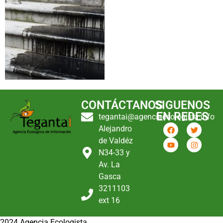
CONTÁCTANOS
SIGUENOS
EN REDES
tegantai@agenciaecologista.info
Alejandro
de Valdéz
N34-33 y
Av. La
Gasca
3211103
ext 16
2024 Agencia Ecologista