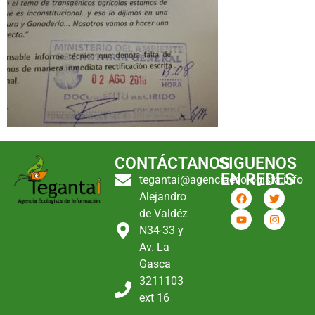
CONTÁCTANOS
SIGUENOS
EN REDES
tegantai@agenciaecologista.info
Alejandro
de Valdéz
N34-33 y
Av. La
Gasca
3211103
ext 16