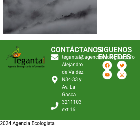
CONTÁCTANOS
SIGUENOS
EN REDES
tegantai@agenciaecologista.info
Alejandro
de Valdéz
N34-33 y
Av. La
Gasca
3211103
ext 16
2024 Agencia Ecologista