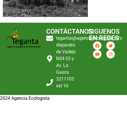
CONTÁCTANOS
SIGUENOS
EN REDES
tegantai@agenciaecologista.info
Alejandro
de Valdéz
N34-33 y
Av. La
Gasca
3211103
ext 16
2024 Agencia Ecologista