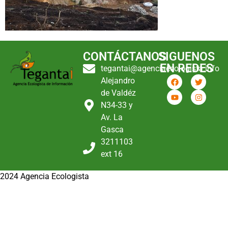
CONTÁCTANOS
SIGUENOS
EN REDES
tegantai@agenciaecologista.info
Alejandro
de Valdéz
N34-33 y
Av. La
Gasca
3211103
ext 16
2024 Agencia Ecologista