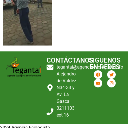
CONTÁCTANOS
SIGUENOS
EN REDES
tegantai@agenciaecologista.info
Alejandro
de Valdéz
N34-33 y
Av. La
Gasca
3211103
ext 16
2024 Agencia Ecologista