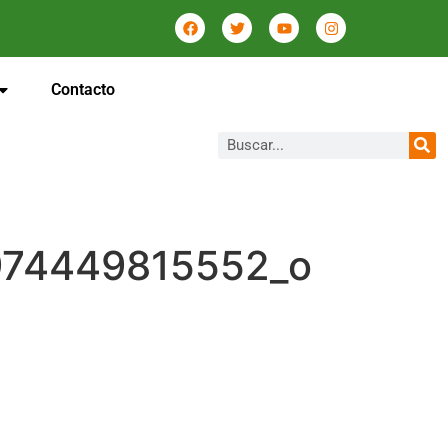
Contacto
974449815552_o