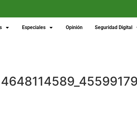
s
Especiales
Opinión
Seguridad Digital
34648114589_4559917