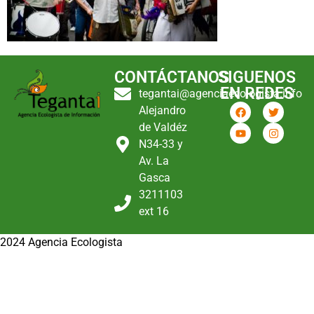
CONTÁCTANOS
SIGUENOS
EN REDES
tegantai@agenciaecologista.info
Alejandro
de Valdéz
N34-33 y
Av. La
Gasca
3211103
ext 16
2024 Agencia Ecologista