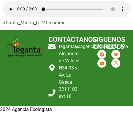
«Pablo_Minda_ULVT-esme».
CONTÁCTANOS
SIGUENOS
EN REDES
tegantai@agenciaecologista.info
Alejandro
de Valdéz
N34-33 y
Av. La
Gasca
3211103
ext 16
2024 Agencia Ecologista