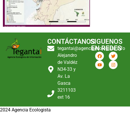
CONTÁCTANOS
SIGUENOS
EN REDES
tegantai@agenciaecologista.info
Alejandro
de Valdéz
N34-33 y
Av. La
Gasca
3211103
ext 16
2024 Agencia Ecologista