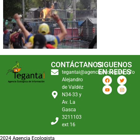
CONTÁCTANOS
SIGUENOS
EN REDES
tegantai@agenciaecologista.info
Alejandro
de Valdéz
N34-33 y
Av. La
Gasca
3211103
ext 16
2024 Agencia Ecologista