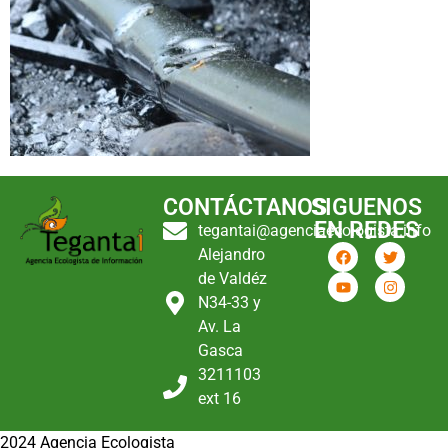
CONTÁCTANOS
SIGUENOS
EN REDES
tegantai@agenciaecologista.info
Alejandro
de Valdéz
N34-33 y
Av. La
Gasca
3211103
ext 16
2024 Agencia Ecologista