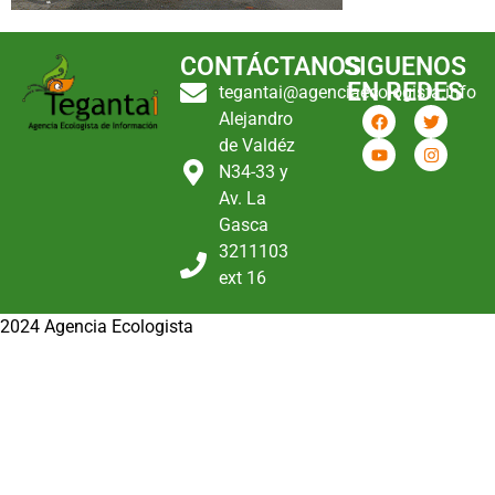
CONTÁCTANOS
SIGUENOS
EN REDES
tegantai@agenciaecologista.info
Alejandro
de Valdéz
N34-33 y
Av. La
Gasca
3211103
ext 16
2024 Agencia Ecologista