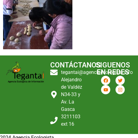
CONTÁCTANOS
SIGUENOS
EN REDES
tegantai@agenciaecologista.info
Alejandro
de Valdéz
N34-33 y
Av. La
Gasca
3211103
ext 16
2024 Agencia Ecologista