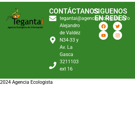
CONTÁCTANOS
SIGUENOS
EN REDES
tegantai@agenciaecologista.info
Alejandro
de Valdéz
N34-33 y
Av. La
Gasca
3211103
ext 16
2024 Agencia Ecologista