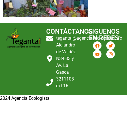
CONTÁCTANOS
SIGUENOS
EN REDES
tegantai@agenciaecologista.info
Alejandro
de Valdéz
N34-33 y
Av. La
Gasca
3211103
ext 16
2024 Agencia Ecologista