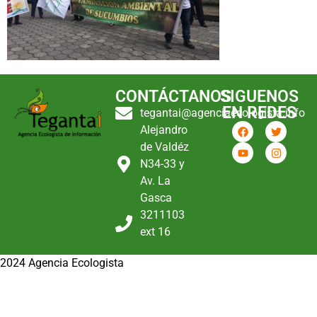
CONTÁCTANOS
SIGUENOS
EN REDES
tegantai@agenciaecologista.info
Alejandro
de Valdéz
N34-33 y
Av. La
Gasca
3211103
ext 16
2024 Agencia Ecologista