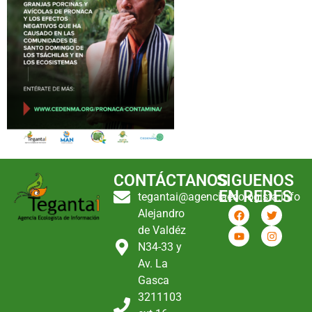
CONTÁCTANOS
SIGUENOS
EN REDES
tegantai@agenciaecologista.info
Alejandro
de Valdéz
N34-33 y
Av. La
Gasca
3211103