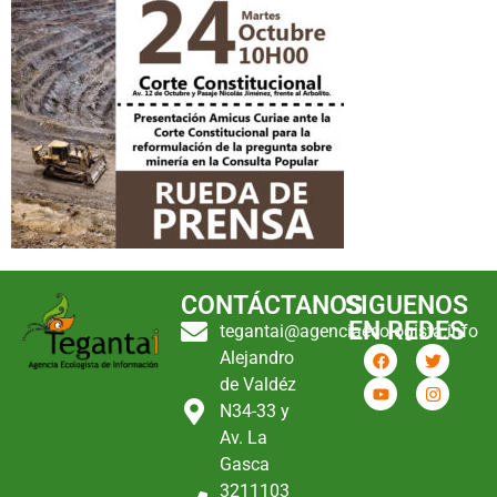
CONTÁCTANOS
SIGUENOS
EN REDES
tegantai@agenciaecologista.info
Alejandro
de Valdéz
N34-33 y
Av. La
Gasca
3211103