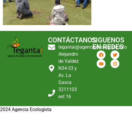
CONTÁCTANOS
SIGUENOS
EN REDES
tegantai@agenciaecologista.info
Alejandro
de Valdéz
N34-33 y
Av. La
Gasca
3211103
ext 16
2024 Agencia Ecologista