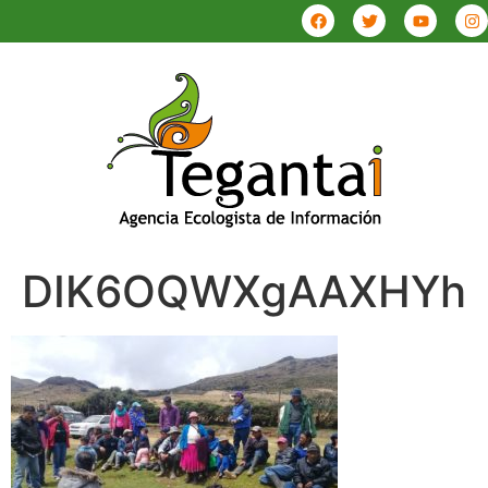
DIK6OQWXgAAXHYh