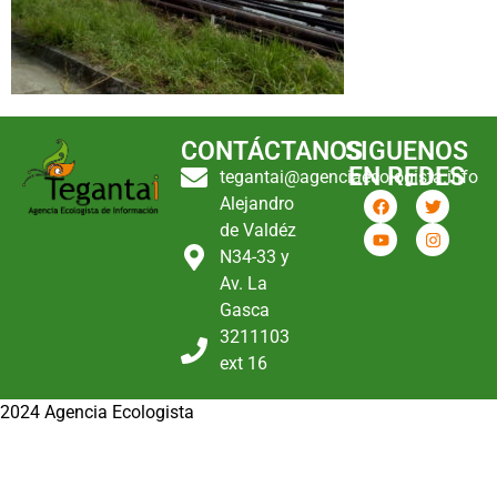
CONTÁCTANOS
SIGUENOS
EN REDES
tegantai@agenciaecologista.info
Alejandro
de Valdéz
N34-33 y
Av. La
Gasca
3211103
ext 16
2024 Agencia Ecologista