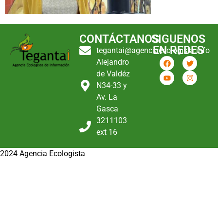
CONTÁCTANOS
SIGUENOS
EN REDES
tegantai@agenciaecologista.info
Alejandro
de Valdéz
N34-33 y
Av. La
Gasca
3211103
ext 16
2024 Agencia Ecologista