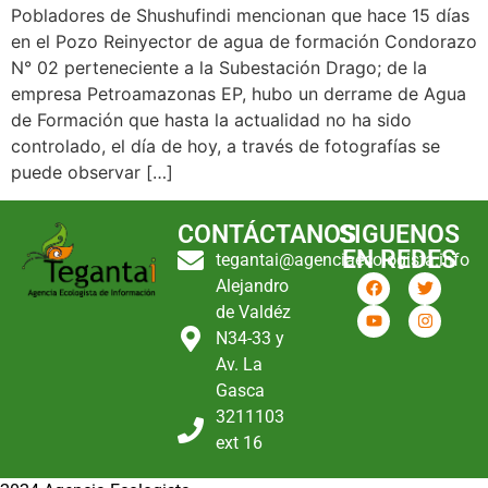
Pobladores de Shushufindi mencionan que hace 15 días
en el Pozo Reinyector de agua de formación Condorazo
N° 02 perteneciente a la Subestación Drago; de la
empresa Petroamazonas EP, hubo un derrame de Agua
de Formación que hasta la actualidad no ha sido
controlado, el día de hoy, a través de fotografías se
puede observar […]
CONTÁCTANOS
SIGUENOS
EN REDES
tegantai@agenciaecologista.info
Alejandro
de Valdéz
N34-33 y
Av. La
Gasca
3211103
ext 16