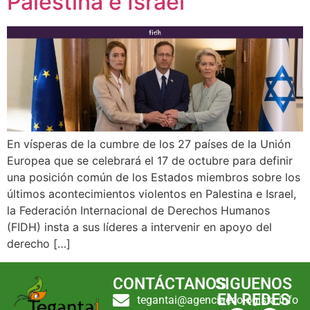
Palestina e Israel
En vísperas de la cumbre de los 27 países de la Unión
Europea que se celebrará el 17 de octubre para definir
una posición común de los Estados miembros sobre los
últimos acontecimientos violentos en Palestina e Israel,
la Federación Internacional de Derechos Humanos
(FIDH) insta a sus líderes a intervenir en apoyo del
derecho […]
CONTÁCTANOS
SIGUENOS
EN REDES
tegantai@agenciaecologista.info