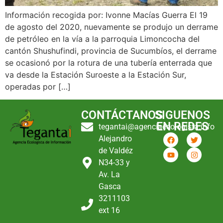
Información recogida por: Ivonne Macías Guerra El 19
de agosto del 2020, nuevamente se produjo un derrame
de petróleo en la vía a la parroquia Limoncocha del
cantón Shushufindi, provincia de Sucumbíos, el derrame
se ocasionó por la rotura de una tubería enterrada que
va desde la Estación Suroeste a la Estación Sur,
operadas por […]
CONTÁCTANOS
SIGUENOS
EN REDES
tegantai@agenciaecologista.info
Alejandro
de Valdéz
N34-33 y
Av. La
Gasca
3211103
ext 16