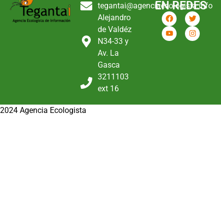
EN REDES
tegantai@agenciaecologista.info
Alejandro
de Valdéz
N34-33 y
Av. La
Gasca
3211103
ext 16
2024 Agencia Ecologista