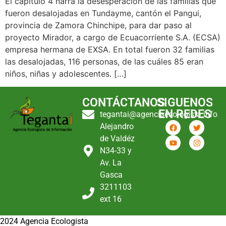
El capítulo 4 narra la desesperación de las familias que
fueron desalojadas en Tundayme, cantón el Pangui,
provincia de Zamora Chinchipe, para dar paso al
proyecto Mirador, a cargo de Ecuacorriente S.A. (ECSA)
empresa hermana de EXSA. En total fueron 32 familias
las desalojadas, 116 personas, de las cuáles 85 eran
niños, niñas y adolescentes. […]
CONTÁCTANOS
SIGUENOS
EN REDES
tegantai@agenciaecologista.info
Alejandro
de Valdéz
N34-33 y
Av. La
Gasca
3211103
ext 16
2024 Agencia Ecologista