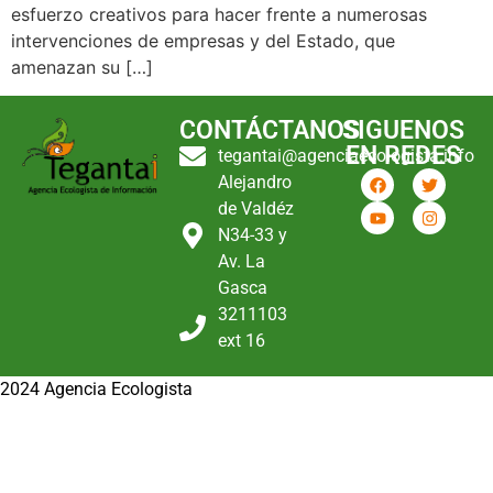
esfuerzo creativos para hacer frente a numerosas
intervenciones de empresas y del Estado, que
amenazan su […]
CONTÁCTANOS
SIGUENOS
EN REDES
tegantai@agenciaecologista.info
Alejandro
de Valdéz
N34-33 y
Av. La
Gasca
3211103
ext 16
2024 Agencia Ecologista