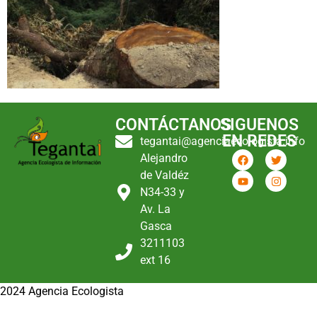
CONTÁCTANOS
SIGUENOS
EN REDES
tegantai@agenciaecologista.info
Alejandro
de Valdéz
N34-33 y
Av. La
Gasca
3211103
ext 16
2024 Agencia Ecologista