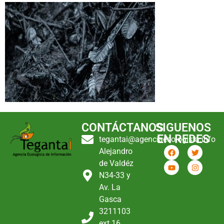
CONTÁCTANOS
SIGUENOS
EN REDES
tegantai@agenciaecologista.info
Alejandro
de Valdéz
N34-33 y
Av. La
Gasca
3211103
ext 16