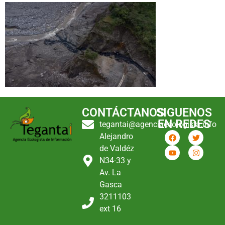
CONTÁCTANOS
SIGUENOS
EN REDES
tegantai@agenciaecologista.info
Alejandro
de Valdéz
N34-33 y
Av. La
Gasca
3211103
ext 16