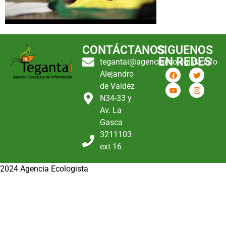
CONTÁCTANOS
SIGUENOS
EN REDES
tegantai@agenciaecologista.info
Alejandro
de Valdéz
N34-33 y
Av. La
Gasca
3211103
ext 16
2024 Agencia Ecologista