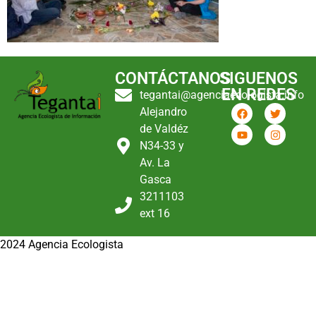
CONTÁCTANOS
SIGUENOS
EN REDES
tegantai@agenciaecologista.info
Alejandro
de Valdéz
N34-33 y
Av. La
Gasca
3211103
ext 16
2024 Agencia Ecologista