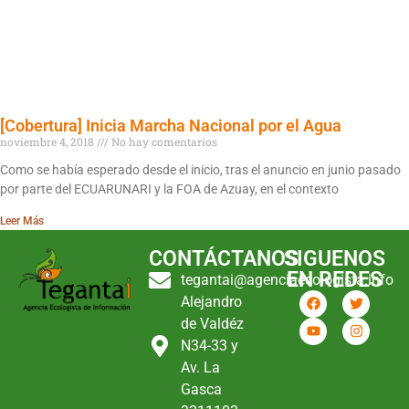
[Cobertura] Inicia Marcha Nacional por el Agua
noviembre 4, 2018
No hay comentarios
Como se había esperado desde el inicio, tras el anuncio en junio pasado
por parte del ECUARUNARI y la FOA de Azuay, en el contexto
Leer Más
CONTÁCTANOS
SIGUENOS
EN REDES
tegantai@agenciaecologista.info
Alejandro
de Valdéz
N34-33 y
Av. La
Gasca