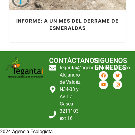
INFORME: A UN MES DEL DERRAME DE
ESMERALDAS
CONTÁCTANOS
SIGUENOS
EN REDES
tegantai@agenciaecologista.info
Alejandro
de Valdéz
N34-33 y
Av. La
Gasca
3211103
ext 16
2024 Agencia Ecologista