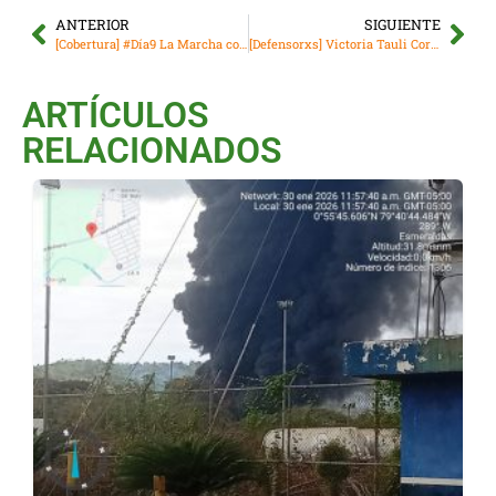
ANTERIOR
SIGUIENTE
[Cobertura] #Día9 La Marcha continúa rumbo a Quito
[Defensorxs] Victoria Tauli Corpuz, abre su agenda en Ecuador en reunión con Waoranis
ARTÍCULOS
RELACIONADOS